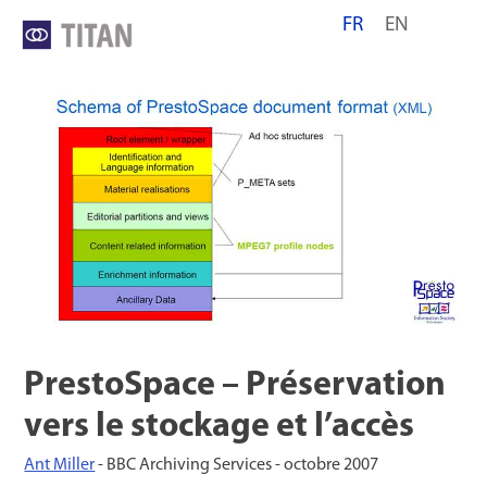
Skip
FR
EN
to
content
PrestoSpace – Préservation
vers le stockage et l’accès
Ant Miller
- BBC Archiving Services -
octobre 2007