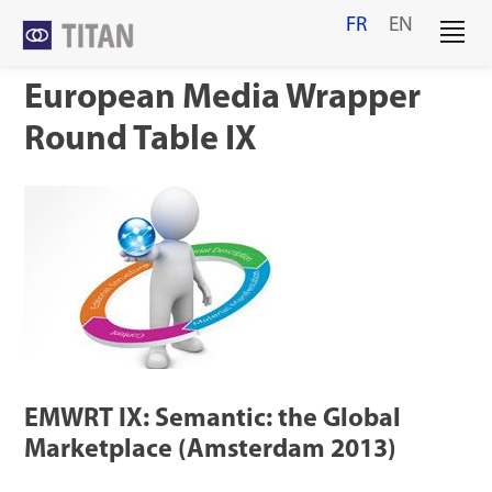
Skip
FR
EN
to
content
European Media Wrapper
Round Table IX
EMWRT IX: Semantic: the Global
Marketplace (Amsterdam 2013)