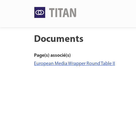
Skip
to
content
Documents
Page(s) associé(s)
European Media Wrapper Round Table II