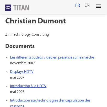
Skip
FR
EN
to
content
Christian Dumont
Zim Technology Consulting
Documents
Les différents codecs vidéo en présence sur le marché
novembre 2007
Displays HDTV
mai 2007
Introduction à la HDTV
mai 2007
Introduction aux technologies d’encapsulation des
essences