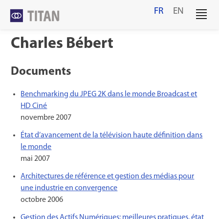
Skip
FR
EN
to
content
Charles Bébert
Documents
Benchmarking du JPEG 2K dans le monde Broadcast et
HD Ciné
novembre 2007
État d’avancement de la télévision haute définition dans
le monde
mai 2007
Architectures de référence et gestion des médias pour
une industrie en convergence
octobre 2006
Gestion des Actifs Numériques: meilleures pratiques, état